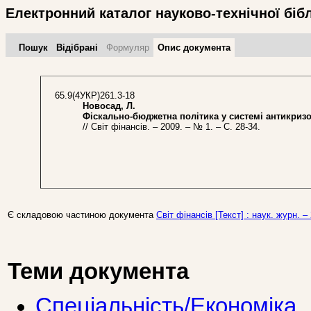
Електронний каталог науково-технічної біб
Пошук
Відібрані
Формуляр
Опис документа
65.9(4УКР)261.3-18
Новосад, Л.
Фіскально-бюджетна політика у системі антикризо
// Світ фінансів. – 2009. – № 1. – С. 28-34.
Є складовою частиною документа
Світ фінансів [Текст] : наук. журн. –
Теми документа
Спеціальність/Економіка