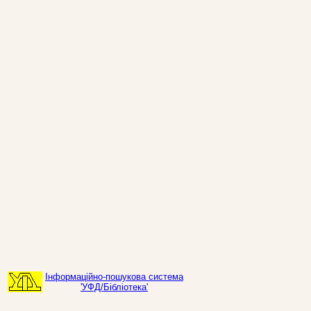
Інформаційно-пошукова система
'УФД/Бібліотека'