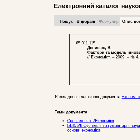
Електронний каталог науко
Пошук
Відібрані
Формуляр
Опис до
65.011.115
Денисюк, В.
Фактори та модель інновац
// Економіст. – 2009. – № 4. 
Є складовою частиною документа
Економіст
Теми документа
Спеціальність/Економіка
ББК/6/8 Суспільні та гуманітарні наук
основи економіки