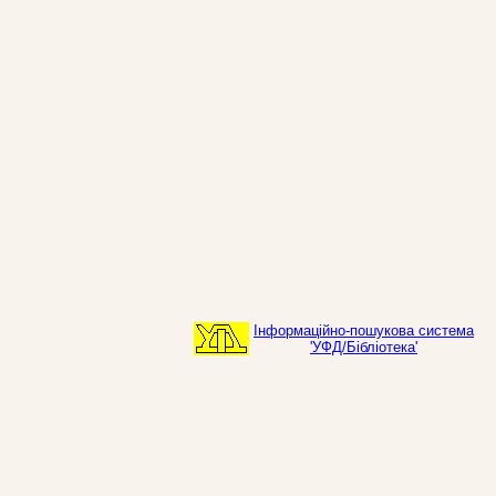
Інформаційно-пошукова система
'УФД/Бібліотека'