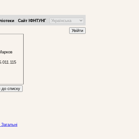
ліотеки
Сайт ІФНТУНГ
Увійти
 Марков
.011.115
 до списку
 Загальні