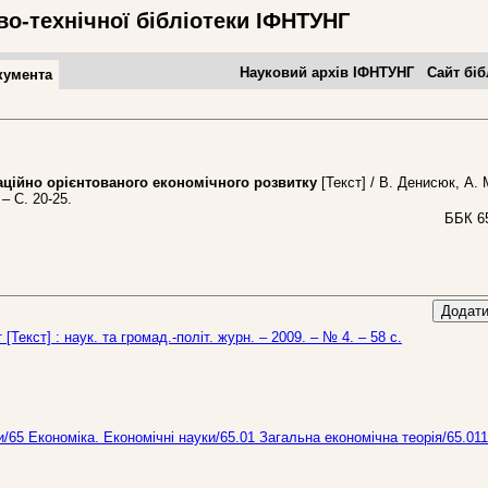
во-технічної бібліотеки ІФНТУНГ
Науковий архів ІФНТУНГ
Сайт біб
кумента
ійно орієнтованого економічного розвитку
[Текст] / В. Денисюк, А.
– С. 20-25.
ББК 65
Додати
 [Текст] : наук. та громад.-політ. журн. – 2009. – № 4. – 58 с.
и/65 Економіка. Економічні науки/65.01 Загальна економічна теорія/65.011