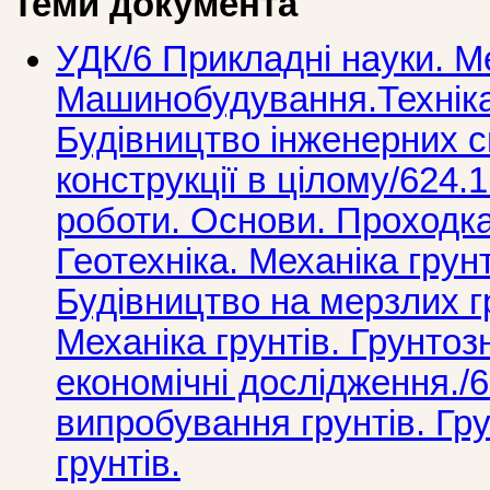
Теми документа
УДК/6 Прикладнi науки. М
Машинобудування.Технiка
Будівництво інженерних с
конструкції в цілому/624
роботи. Основи. Проходка
Геотехніка. Механіка грун
Будівництво на мерзлих г
Механіка грунтів. Грунтозн
економічні дослідження./6
випробування грунтів. Гру
грунтів.