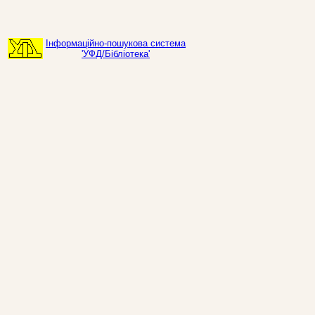
Інформаційно-пошукова система
'УФД/Бібліотека'