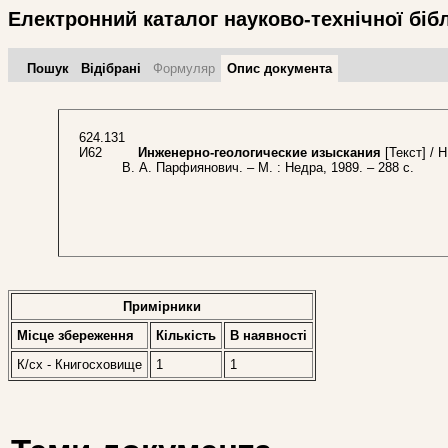
Електронний каталог науково-технічної біб
Пошук
Відібрані
Формуляр
Опис документа
624.131
И62
Инженерно-геологические изыскания
[Текст] / 
В. А. Парфиянович. – М. : Недра, 1989. – 288 с.
Примірники
Місце збереження
Кількість
В наявностi
К/сх - Книгосховище
1
1