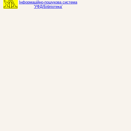
Інформаційно-пошукова система
'УФД/Бібліотека'