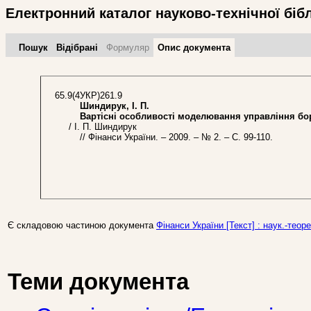
Електронний каталог науково-технічної біб
Пошук
Відібрані
Формуляр
Опис документа
65.9(4УКР)261.9
Шиндирук, І. П.
Вартісні особливості моделювання управління бо
/ І. П. Шиндирук
// Фінанси України. – 2009. – № 2. – С. 99-110.
Є складовою частиною документа
Фінанси України [Текст] : наук.-теоре
Теми документа