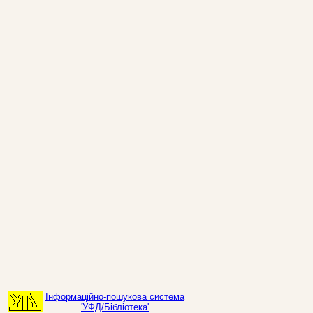
Інформаційно-пошукова система
'УФД/Бібліотека'