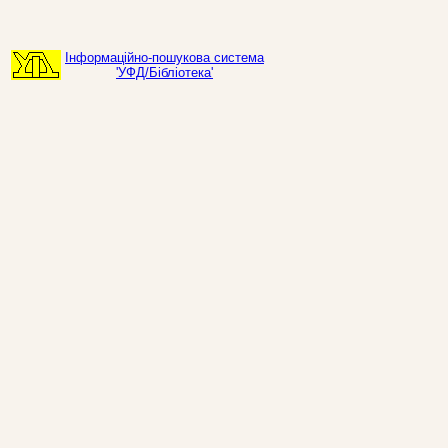
Інформаційно-пошукова система
'УФД/Бібліотека'