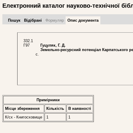
Електронний каталог науково-технічної біб
Пошук
Відібрані
Формуляр
Опис документа
332.1
Г97
Гуцуляк, Г. Д.
Земельно-ресурсний потенціал Карпатського ре
с.
Примірники
Місце збереження
Кількість
В наявностi
К/сх - Книгосховище
1
1