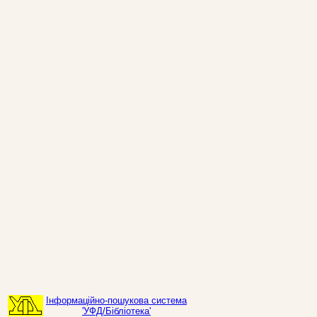
Інформаційно-пошукова система
'УФД/Бібліотека'