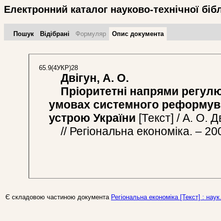
Електронний каталог науково-технічної біб
Пошук
Відібрані
Формуляр
Опис документа
65.9(4УКР)28
Двігун, А. О.
Пріоритетні напрями регулю
умовах системного реформув
устрою України
[Текст] / А. О. Д
// Регіональна економіка. – 200
Є складовою частиною документа
Регіональна економіка [Текст] : наук.