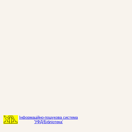
Інформаційно-пошукова система
'УФД/Бібліотека'