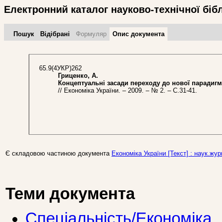
Електронний каталог науково-технічної біб
Пошук
Відібрані
Формуляр
Опис документа
65.9(4УКР)262
Гриценко, А.
Концептуальні засади переходу до нової парадигм
// Економіка України. – 2009. – № 2. – С.31-41.
Є складовою частиною документа
Економіка України [Текст] : наук.журн
Теми документа
Спеціальність/Економіка