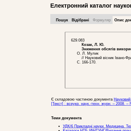
Електронний каталог науко
Пошук
Відібрані
Формуляр
Опис до
629.083
Козак, Л. Ю.
Зниження обсягів використ
О. Л. Мулик
// Науковий вісник Івано-Фран
С. 166-170.
Є складовою частиною документа
Науковий 
[Текст] : всеукр. наук.-техн. журн. – 2008. – 
Теми документа
УДК/6 Прикладнi науки. Медицина. Те
Каталоги НТБ ІФНТУНГ/Видання праці