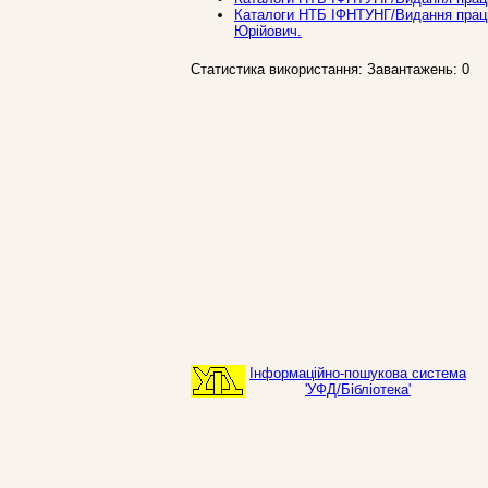
Каталоги НТБ ІФНТУНГ/Видання праців
Юрійович.
Статистика використання: Завантажень: 0
Інформаційно-пошукова система
'УФД/Бібліотека'