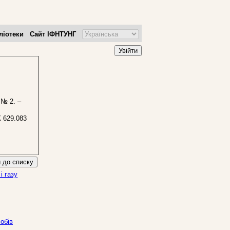
ліотеки
Сайт ІФНТУНГ
Увійти
 № 2. –
 629.083
 до списку
і газу
обiв