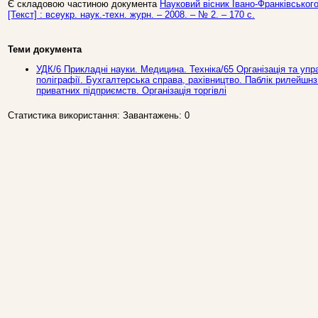
Є складовою частиною документа
Науковий вісник Івано-Франківського
[Текст] : всеукр. наук.-техн. журн. – 2008. – № 2. – 170 c.
Теми документа
УДК/6 Прикладнi науки. Медицина. Техніка/65 Організація та упра
поліграфії. Бухгалтерська справа, рахівництво. Паблік рилейшнз.
приватних підприємств. Організація торгівлі
Статистика використання: Завантажень: 0