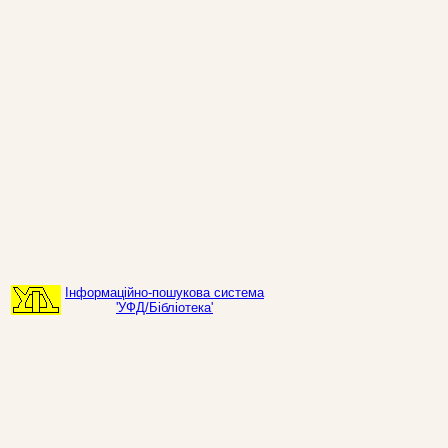
Інформаційно-пошукова система
'УФД/Бібліотека'