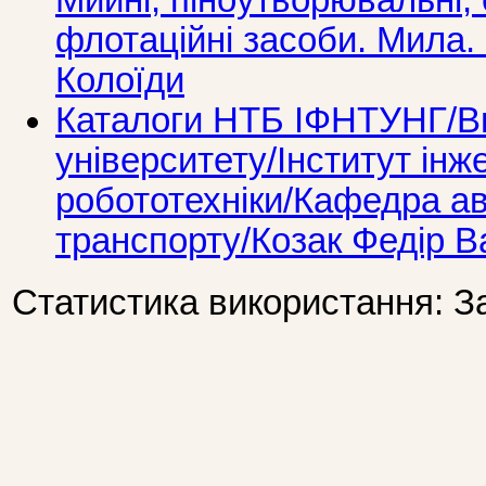
Мийні, піноутворювальні,
флотаційні засоби. Мила.
Колоїди
Каталоги НТБ ІФНТУНГ/Ви
університету/Інститут інж
робототехніки/Кафедра а
транспорту/Козак Федір В
Статистика використання: З