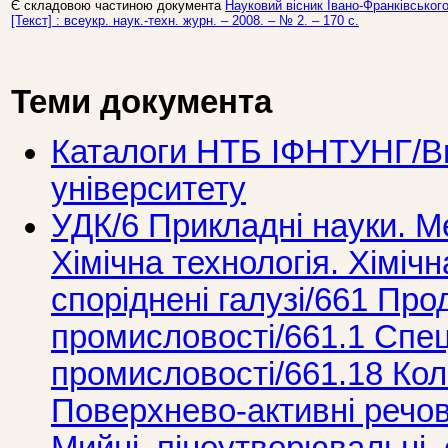
Є складовою частиною документа
Науковий вісник Івано-Франківського
[Текст] : всеукр. наук.-техн. журн. – 2008. – № 2. – 170 c.
Теми документа
Каталоги НТБ ІФНТУНГ/Ви
університету
УДК/6 Прикладнi науки. М
Хімічна технологія. Хіміч
споріднені галузі/661 Прод
промисловостi/661.1 Спеці
промисловості/661.18 Кол
Поверхнево-активні речов