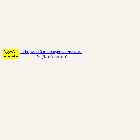
Інформаційно-пошукова система
'УФД/Бібліотека'