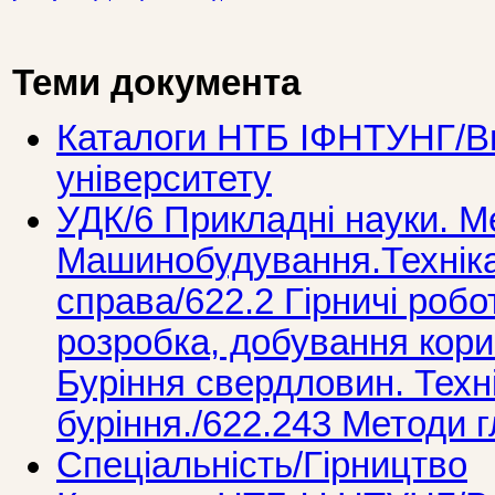
Теми документа
Каталоги НТБ ІФНТУНГ/Ви
університету
УДК/6 Прикладнi науки. М
Машинобудування.Технiка
справа/622.2 Гірничі робот
розробка, добування кори
Буріння свердловин. Техні
буріння./622.243 Методи г
Спеціальність/Гірництво