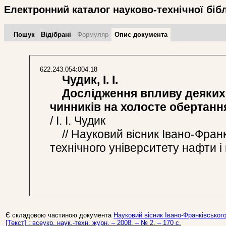
Електронний каталог науково-технічної біб
Пошук
Відібрані
Формуляр
Опис документа
622.243.054:004.18
Чудик, І. І.
Дослідження впливу деяких 
чинників на холосте обертанн
/ І. І. Чудик
// Науковий вісник Івано-Франк
технічного університету нафти і г
Є складовою частиною документа
Науковий вісник Івано-Франківського
[Текст] : всеукр. наук.-техн. журн. – 2008. – № 2. – 170 c.