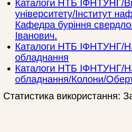
Каталоги НТБ ІФНТУНГ/Ви
університету/Інститут наф
Кафедра буріння свердлов
Іванович.
Каталоги НТБ ІФНТУНГ/Н
обладнання
Каталоги НТБ ІФНТУНГ/Н
обладнання/Колони/Обер
Статистика використання: З