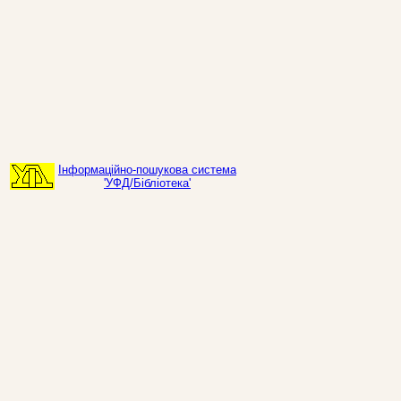
Інформаційно-пошукова система
'УФД/Бібліотека'