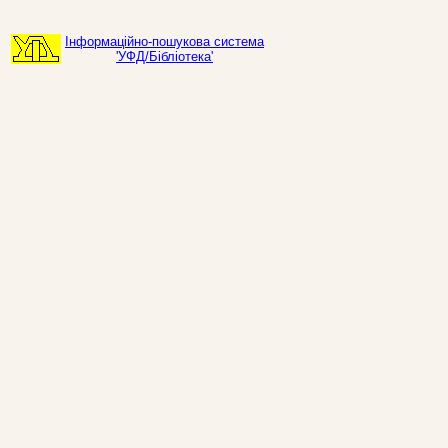
Інформаційно-пошукова система
'УФД/Бібліотека'