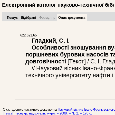
Електронний каталог науково-технічної біб
Пошук
Відібрані
Формуляр
Опис документа
622:621.65
Гладкий, С. І.
Особливості зношування вуз
поршневих бурових насосів т
довговічності
[Текст] / С. І. Гла
// Науковий вісник Івано-Франк
технічного університету нафти і г
Є складовою частиною документа
Науковий вісник Івано-Франківського
[Текст] : всеукр. наук.-техн. журн. – 2008. – № 2. – 170 c.