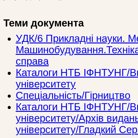
Теми документа
УДК/6 Прикладнi науки. М
Машинобудування.Технiка
справа
Каталоги НТБ ІФНТУНГ/Ви
університету
Спеціальність/Гірництво
Каталоги НТБ ІФНТУНГ/Ви
університету/Архів видань
університету/Гладкий Серг