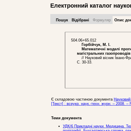
Електронний каталог науко
Пошук
Відібрані
Формуляр
Опис до
504.06+65.012
Горбійчук, М. І.
Математичні моделі прогноз
магістральних газопроводів
// Науковий вісник Івано-Фран
С. 30-33.
Є складовою частиною документа
Науковий 
[Текст] : всеукр. наук.-техн. журн. – 2008. – 
Теми документа
УДК/6 Прикладнi науки. Медицина. Техн
поліграфії. Бухгалтерська справа, ра