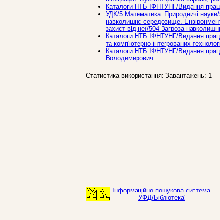
Каталоги НТБ ІФНТУНГ/Видання праці
УДК/5 Математика. Природничi науки/5
навколишнє середовище. Енвіронмент
захист від неї/504 Загроза навколиш
Каталоги НТБ ІФНТУНГ/Видання праців
та комп'ютерно-інтегрованих технолог
Каталоги НТБ ІФНТУНГ/Видання праців
Володимирович
Статистика використання: Завантажень: 1
Інформаційно-пошукова система
'УФД/Бібліотека'