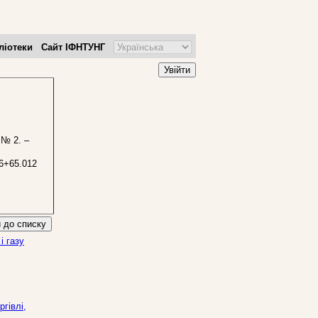
ліотеки
Сайт ІФНТУНГ
Увійти
 № 2. –
6+65.012
 до списку
і газу
гівлі,