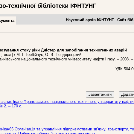
во-технічної бібліотеки ІФНТУНГ
Науковий архів ІФНТУНГ
Сайт біб
кумента
ування стоку ріки Дністер для запобігання техногенних аварій
[Текст] / М. І. Горбійчук, О. В. Пендерецький
ківського національного технічного університету нафти і газу. – 2008. –
УДК 504.0
Завантажити
Додати
вісник Івано-Франківського національного технічного університету нафти 
№ 2. – 170 c.
іка/65 Організація та управління підприємствами зв'язку, транспорту, тор
хівництво. Паблік рилейшнз. Зв'язок з громадськістю