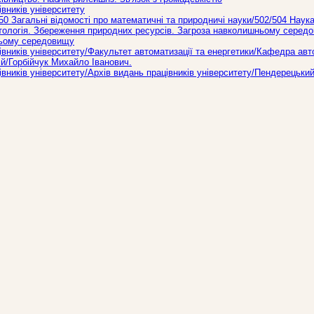
вників університету
0 Загальнi вiдомостi про математичні та природничі науки/502/504 Наук
ологія. Збереження природних ресурсів. Загроза навколишньому серед
ньому середовищу
ників університету/Факультет автоматизації та енергетики/Кафедра авт
ій/Горбійчук Михайло Іванович.
ників університету/Архів видань працівників університету/Пендерецьки