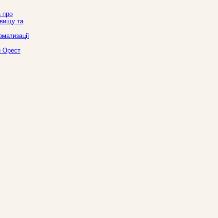
а про
овищу та
оматизації
й Орест