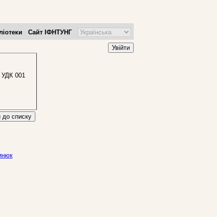
ліотеки
Сайт ІФНТУНГ
Увійти
УДК 001
 до списку
ринюк