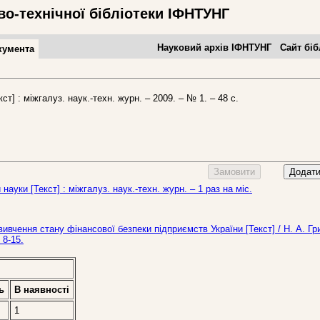
во-технічної бібліотеки ІФНТУНГ
Науковий архів ІФНТУНГ
Сайт біб
кумента
ст] : міжгалуз. наук.-техн. журн. – 2009. – № 1. – 48 с.
Замовити
Додати
науки [Текст] : міжгалуз. наук.-техн. журн. – 1 раз на міс.
вивчення стану фінансової безпеки підприємств України [Текст] / Н. А. Г
 8-15.
ь
В наявностi
1