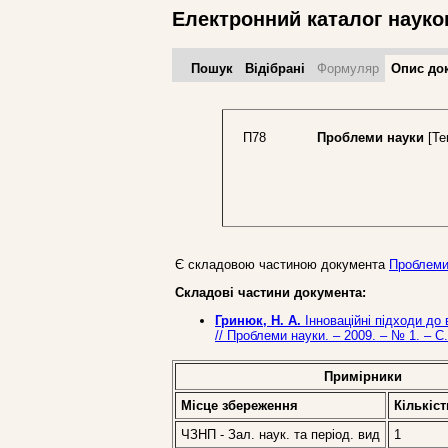
Електронний каталог науко
Пошук
Відібрані
Формуляр
Опис до
П78
Проблеми науки
[Тек
Є складовою частиною документа
Проблеми 
Складові частини документа:
Гринюк, Н. А.
Інноваційні підходи до 
// Проблеми науки. – 2009. – № 1. – С.
Примірники
Місце збереження
Кількіст
ЧЗНП - Зал. наук. та період. вид
1