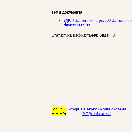
Теми документа
УДК/0 Загальний вiддiл/00 Загальнi пи
Наукознавство
Статистика використання: Видач: 0
Інформаційно-пошукова система
'УФД/Бібліотека'