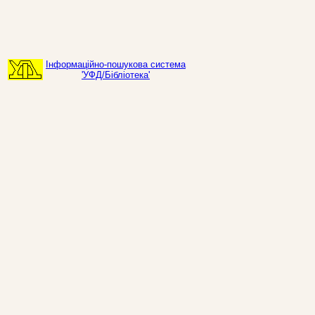
Інформаційно-пошукова система
'УФД/Бібліотека'