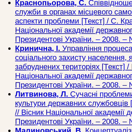
Краснопьорова, С.
Співвідноше
служби в органах місцевого сам
аспекти проблеми [Текст] / С. Кр
Національної академії державног
Президентові України. – 2008. – №
Кринична, І.
Управління процеса
соціального захисту населення, 
забруднених територіях [Текст] / 
Національної академії державног
Президентові України. – 2008. – 
Литвинова, Л.
Сучасні проблеми
культури державних службовців [
// Вісник Національної академії 
Президентові України. – 2008. – №
Малиновський, В.
Концептуаліз