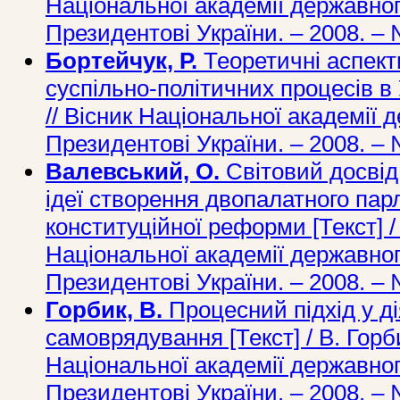
Національної академії державног
Президентові України. – 2008. – 
Бортейчук, Р.
Теоретичні аспек
суспільно-політичних процесів в У
// Вісник Національної академії 
Президентові України. – 2008. – 
Валевський, О.
Світовий досвід 
ідеї створення двопалатного пар
конституційної реформи [Текст] /
Національної академії державног
Президентові України. – 2008. – 
Горбик, В.
Процесний підхід у ді
самоврядування [Текст] / В. Горби
Національної академії державног
Президентові України. – 2008. – 