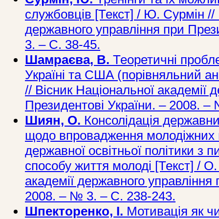
службовців [Текст] / Ю. Сурмін //
державного управління при Прези
3. – С. 38-45.
Шамраєва, В.
Теоретичні пробле
Україні та США (порівняльний ана
// Вісник Національної академії 
Президентові України. – 2008. – 
Шиян, О.
Консолідація державних
щодо впровадження молодіжних пр
державної освітньої політики з 
способу життя молоді [Текст] / О
академії державного управління 
2008. – № 3. – С. 238-243.
Шпекторенко, І.
Мотивація як ч