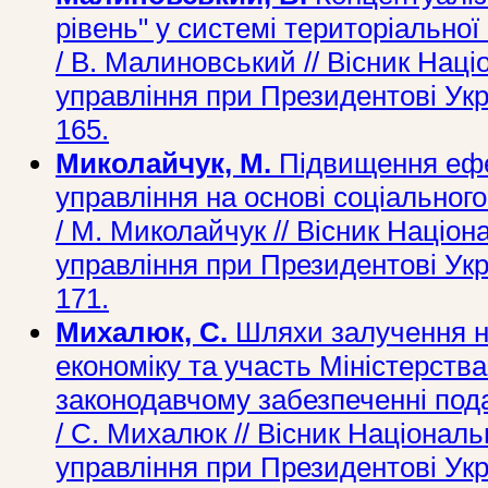
рівень" у системі територіальної 
/ В. Малиновський // Вісник Наці
управління при Президентові Укра
165.
Миколайчук, М.
Підвищення ефе
управління на основі соціального 
/ М. Миколайчук // Вісник Націон
управління при Президентові Укра
171.
Михалюк, С.
Шляхи залучення не
економіку та участь Міністерства
законодавчому забезпеченні подат
/ С. Михалюк // Вісник Національ
управління при Президентові Укра