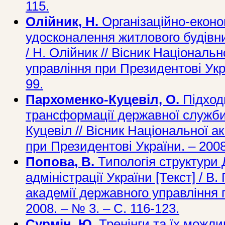
115.
Олійник, Н.
Організаційно-еконо
удосконалення житлового будівни
/ Н. Олійник // Вісник Національ
управління при Президентові Укра
99.
Пархоменко-Куцевіл, О.
Підход
трансформації державної служби 
Куцевіл // Вісник Національної а
при Президентові України. – 2008.
Попова, В.
Типологія структури 
адміністрації України [Текст] / В
академії державного управління 
2008. – № 3. – С. 116-123.
Сурмін, Ю.
Тренінги та їх можли