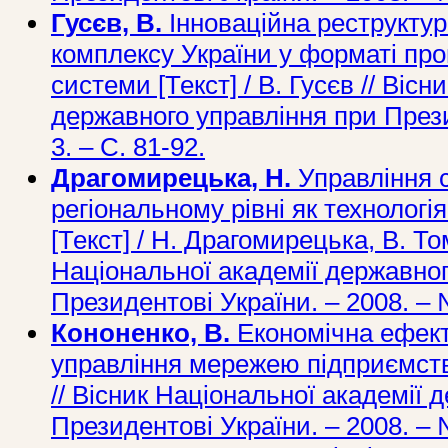
Гусєв, В.
Інноваційна реструкту
комплексу України у форматі про
системи [Текст] / В. Гусєв // Віс
державного управління при Прези
3. – С. 81-92.
Драгомирецька, Н.
Управління 
регіональному рівні як технолог
[Текст] / Н. Драгомирецька, В. То
Національної академії державног
Президентові України. – 2008. – 
Кононенко, В.
Економічна ефект
управління мережею підприємств у
// Вісник Національної академії 
Президентові України. – 2008. – 