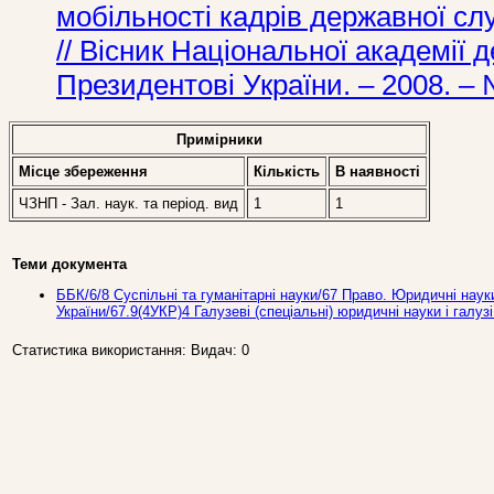
мобільності кадрів державної слу
// Вісник Національної академії 
Президентові України. – 2008. – №
Примірники
Місце збереження
Кількість
В наявностi
ЧЗНП - Зал. наук. та період. вид
1
1
Теми документа
ББК/6/8 Суспільні та гуманітарні науки/67 Право. Юридичні наук
України/67.9(4УКР)4 Галузеві (спеціальні) юридичні науки і галуз
Статистика використання: Видач: 0