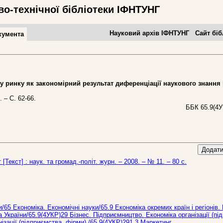
во-технічної бібліотеки ІФНТУНГ
Науковий архів ІФНТУНГ
Сайт біб
кумента
ринку як закономірний результат диференціації наукового знання
 – С. 62-66.
ББК 65.9(4У
Додати
 [Текст] : наук. та громад.-політ. журн. – 2008. – № 11. – 80 с.
и/65 Економіка. Економічні науки/65.9 Економіка окремих країн і регіонів.
 України/65.9(4УКР)29 Бізнес. Підприємництво. Економіка організації (пі
ізації (підприємства, фірми)./65.9(4УКР)291.3 Маркетинг.