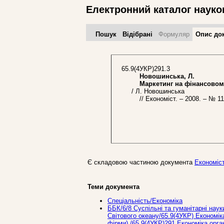
Електронний каталог науко
Пошук
Відібрані
Формуляр
Опис до
65.9(4УКР)291.3
Новошинська, Л.
Маркетинг на фінансовому 
/ Л. Новошинська
// Економіст. – 2008. – № 11.
Є складовою частиною документа
Економіст
Теми документа
Спеціальність/Економіка
ББК/6/8 Суспільні та гуманітарні наук
Світового океану/65.9(4УКР) Економіка
фірми)./65.9(4УКР)291 Економіка орган