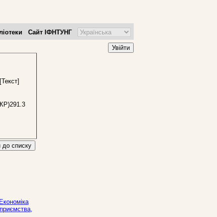
ліотеки
Сайт ІФНТУНГ
Увійти
[Текст]
КР)291.3
 до списку
 Економіка
дприємства,