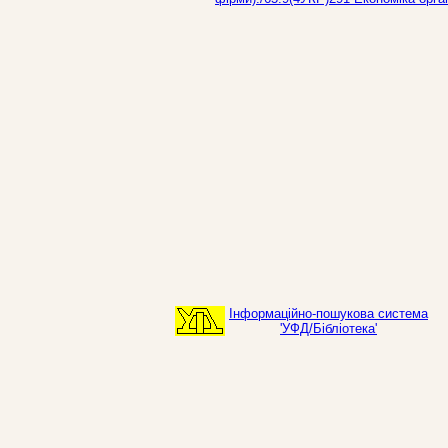
Інформаційно-пошукова система
'УФД/Бібліотека'