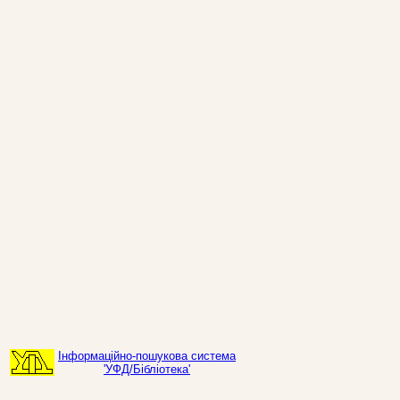
Інформаційно-пошукова система
'УФД/Бібліотека'