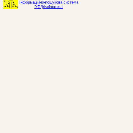
Інформаційно-пошукова система
'УФД/Бібліотека'