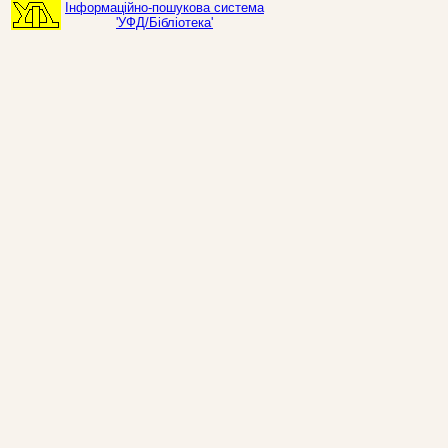
Інформаційно-пошукова система
'УФД/Бібліотека'