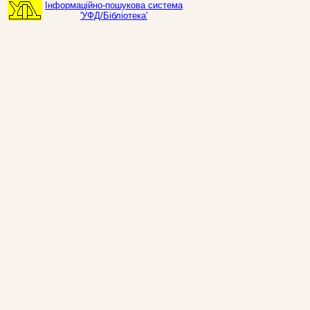
Інформаційно-пошукова система
'УФД/Бібліотека'