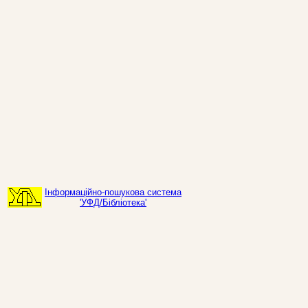
Інформаційно-пошукова система
'УФД/Бібліотека'