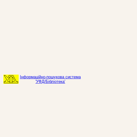
Інформаційно-пошукова система
'УФД/Бібліотека'