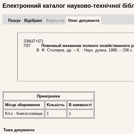
Електронний каталог науково-технічної біб
Пошук
Відібрані
Формуляр
Опис документа
338(47+57)
П37
Плановый механизм полного хозяйственного р
В. Ф. Столяров, др. – К. : Наук. думка, 1989. – 336 с. 
Примірники
Місце збереження
Кількість
В наявностi
К/сх - Книгосховище
1
1
Теми документа