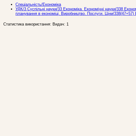
Спеціальність/Економіка
УДК/3 Суспiльнi науки/33 Економiка. Економiчні науки/338 Еконо
планування в економіці. Виробництво. Послуги. Ціни/338(47+57
Статистика використання: Видач: 1