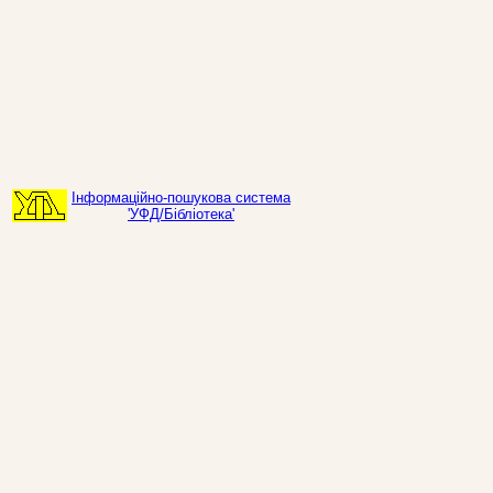
Інформаційно-пошукова система
'УФД/Бібліотека'