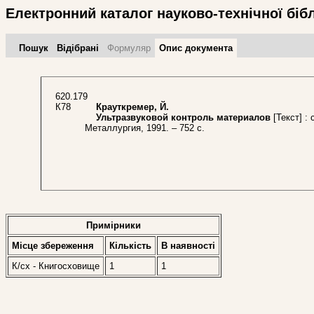
Електронний каталог науково-технічної біб
Пошук
Відібрані
Формуляр
Опис документа
620.179
К78
Крауткремер, Й.
Ультразвуковой контроль материалов
[Текст] : 
Металлургия, 1991. – 752 с.
Примірники
Місце збереження
Кількість
В наявностi
К/сх - Книгосховище
1
1