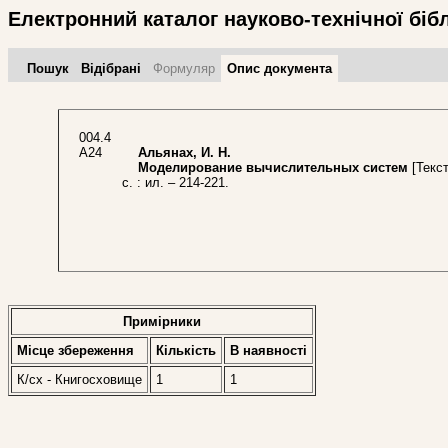
Електронний каталог науково-технічної біб
Пошук
Відібрані
Формуляр
Опис документа
004.4
А24
Альянах, И. Н.
Моделирование вычислительных систем
[Текст
с. : ил. – 214-221.
Примірники
Місце збереження
Кількість
В наявностi
К/сх - Книгосховище
1
1