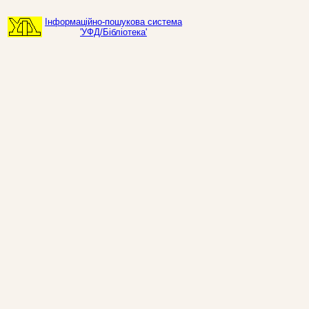
Інформаційно-пошукова система
'УФД/Бібліотека'