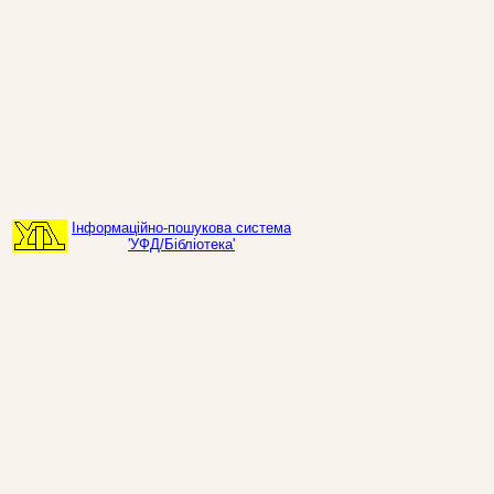
Інформаційно-пошукова система
'УФД/Бібліотека'