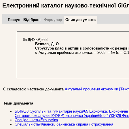
Електронний каталог науково-технічної біб
Пошук
Відібрані
Формуляр
Опис документа
65.9(4УКР)268
Бєляєв, Д. О.
Структура класів активів золотовалютних резерві
// Актуальні проблеми економіки. – 2008. – № 5. – С.1
Є складовою частиною документа
Актуальні проблеми економіки [Текст]
Теми документа
ББК/6/8 Суспільні та гуманітарні науки/65 Економіка. Економічні 
Світового океану/65.9(4УКР) Економіка України/65.9(4УКР)26 Фін
Спеціальність/Економіка
Спеціальність/Фінанси, банківська справа і страхування