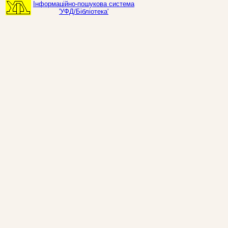
Інформаційно-пошукова система
'УФД/Бібліотека'