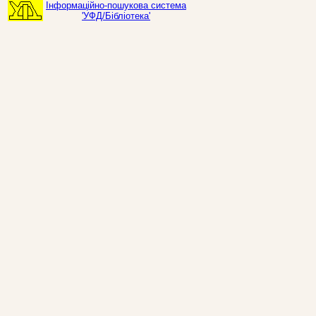
Інформаційно-пошукова система
'УФД/Бібліотека'