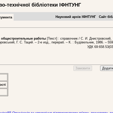
во-технічної бібліотеки ІФНТУНГ
Науковий архів ІФНТУНГ
Сайт біб
кумента
 общестроительные работы
[Текст] : справочник / С. И. Днистровский,
ровський, Г. С. Таций. – 2-е изд., перераб. – К. : Будівельник, 1986. – 559
УДК 69:658.53(0
Замовити
Додати
остi
іка/65 Організація та управління підприємствами зв'язку, транспорту, тор