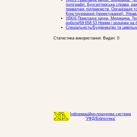
поліграфії. Бухгалтерська справа, рах
приватних підприємств. Організація то
Конструювання (проектування). Управ
УДК/6 Прикладнi науки. Медицина. Те
роботи/69:658.53 Норми і розцінки на 
Спеціальність/Будівництво та цивільн
Статистика використання: Видач: 0
Інформаційно-пошукова система
'УФД/Бібліотека'