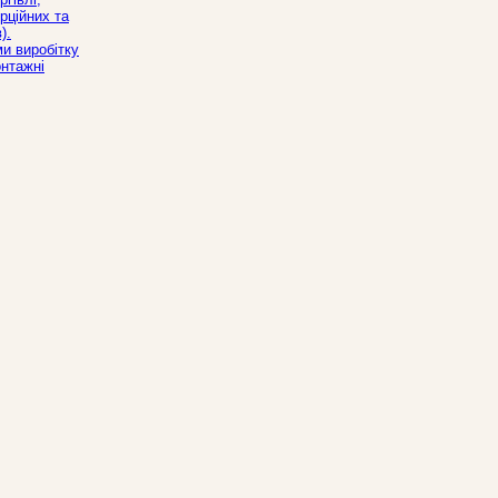
рційних та
).
и виробітку
онтажні