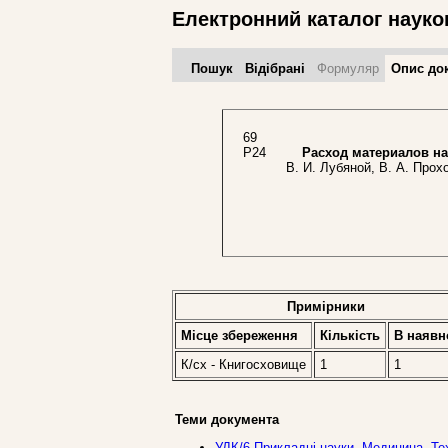
Електронний каталог науко
Пошук
Відібрані
Формуляр
Опис до
69
Р24
Расход материалов на
В. И. Лубяной, В. А. Прохо
Примірники
Місце збереження
Кількість
В наявн
К/сх - Книгосховище
1
1
Теми документа
УДК/6 Прикладнi науки. Медицина. Техн