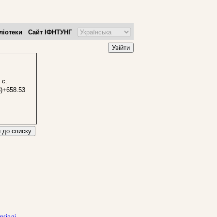
ліотеки
Сайт ІФНТУНГ
Увійти
 с.
3)+658.53
 до списку
гівлі,