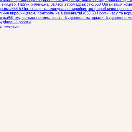
івництво. Паблік рилейшнз. Зв'язок з громадськістю/658 Організація коме
ргівлі/658.5 Організація та планування виробництва (виробничих процесів
ління виробництвом. Контроль на виробництві./658.53 Норми часу та норм
хніка/69 Будівельна промисловість. Будівельні матеріали. Будівельно-м
будівельні роботи
а інженерія