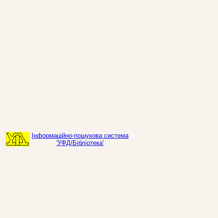
Інформаційно-пошукова система
'УФД/Бібліотека'