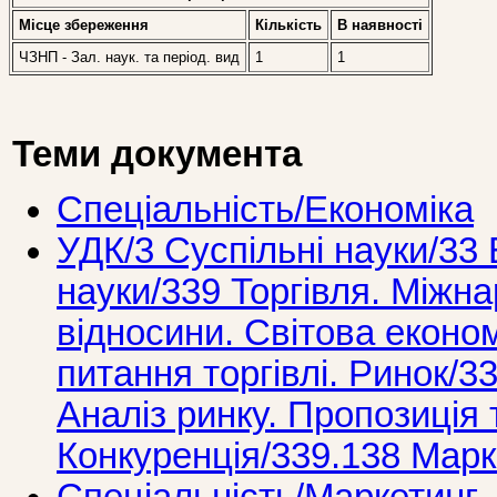
Місце збереження
Кількість
В наявностi
ЧЗНП - Зал. наук. та період. вид
1
1
Теми документа
Спеціальність/Економіка
УДК/3 Суспiльнi науки/33 
науки/339 Торгiвля. Мiжна
вiдносини. Свiтова економ
питання торгiвлi. Ринок/3
Аналіз ринку. Пропозиція 
Конкуренція/339.138 Марк