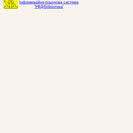
Інформаційно-пошукова система
'УФД/Бібліотека'