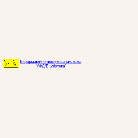
Інформаційно-пошукова система
'УФД/Бібліотека'