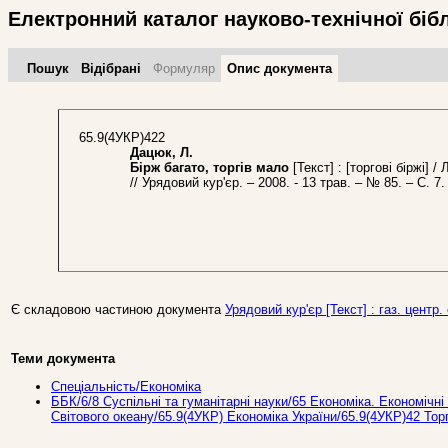
Електронний каталог науково-технічної біб
Пошук
Відібрані
Формуляр
Опис документа
65.9(4УКР)422
Дацюк, Л.
Бірж багато, торгів мало
[Текст] : [торгові біржі] /
// Урядовий кур'єр. – 2008. - 13 трав. – № 85. – С. 7.
Є складовою частиною документа
Урядовий кур'єр [Текст] : газ. центр. 
Теми документа
Спеціальність/Економіка
ББК/6/8 Суспільні та гуманітарні науки/65 Економіка. Економічні 
Світового океану/65.9(4УКР) Економіка України/65.9(4УКР)42 Торг