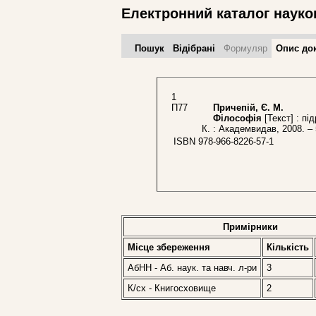
Електронний каталог науко
Пошук
Відібрані
Формуляр
Опис до
1
П77
Причепій, Є. М.
Філософія
[Текст] : пі
К. : Академвидав, 2008. – 
ISBN 978-966-8226-57-1
Примірники
Місце збереження
Кількість
АбНН - Аб. наук. та навч. л-ри
3
К/сх - Книгосховище
2