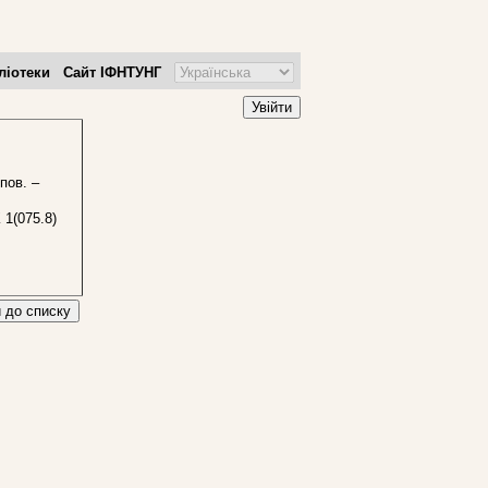
ліотеки
Сайт ІФНТУНГ
Увійти
опов. –
 1(075.8)
 до списку