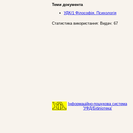
Теми документа
УДК/1 Фiлософiя. Психологія
Статистика використання: Видач: 67
Інформаційно-пошукова система
'УФД/Бібліотека'