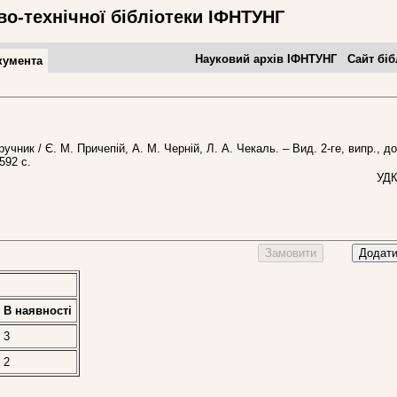
во-технічної бібліотеки ІФНТУНГ
Науковий архів ІФНТУНГ
Сайт біб
кумента
дручник / Є. М. Причепій, А. М. Черній, Л. А. Чекаль. – Вид. 2-ге, випр., д
592 с.
УДК
Замовити
Додати
В наявностi
3
2