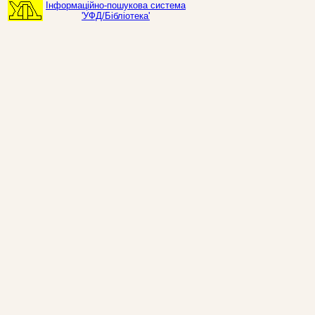
Інформаційно-пошукова система
'УФД/Бібліотека'