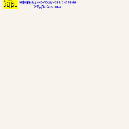
Інформаційно-пошукова система
'УФД/Бібліотека'