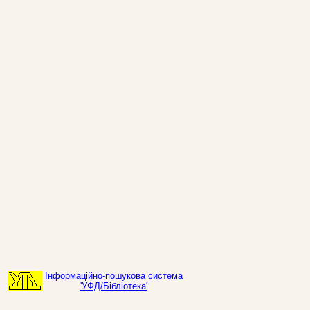
Інформаційно-пошукова система
'УФД/Бібліотека'