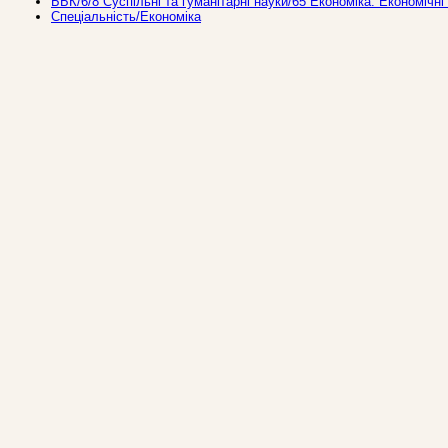
ББК/6/8 Суспільні та гуманітарні науки/65 Економіка. Економічні
Спеціальність/Економіка