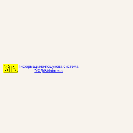
Інформаційно-пошукова система
'УФД/Бібліотека'