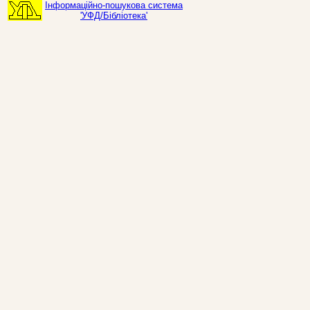
Інформаційно-пошукова система
'УФД/Бібліотека'