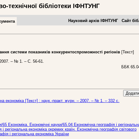
во-технічної бібліотеки ІФНТУНГ
Науковий архів ІФНТУНГ
Сайт біб
кумента
ня системи показників конкурентоспроможності регіонів
[Текст]
007. – № 1. – С. 56-61.
ББК 65.0
Додати
на економіка [Текст] : наук.-практ. журн. – 2007. – № 1. – 332 с.
и/65 Економіка. Економічні науки/65.04 Економічна географія і регіональн
 і регіональна економіка окремих країн. Економічна географія світового
афія і регіональна економіка України