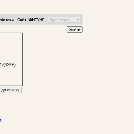
ліотеки
Сайт ІФНТУНГ
Увійти
49(4УКР)
 до списку
а