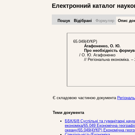
Електронний каталог науко
Пошук
Відібрані
Формуляр
Опис до
65.049(4УКР)
Агафоненко, О. Ю.
Про необхідність формуван
/ О. Ю. Агафоненко
// Регіональна економіка. – 2
Є складовою частиною документа
Регіональ
Теми документа
ББК/6/8 Суспільні та гуманітарні наук
економіка/65.049 Економічна географія
океану/65.049(4УКР) Економічна геогр
Спеціальність/Економіка