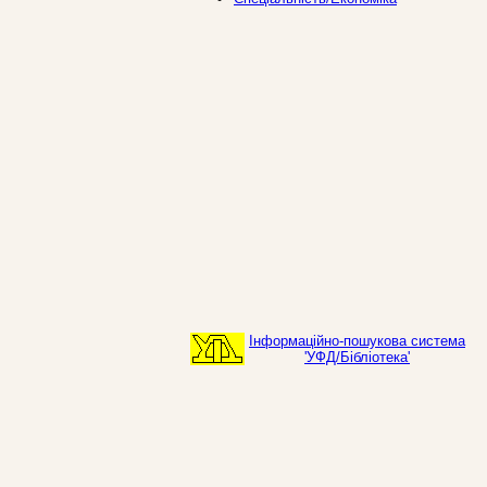
Інформаційно-пошукова система
'УФД/Бібліотека'