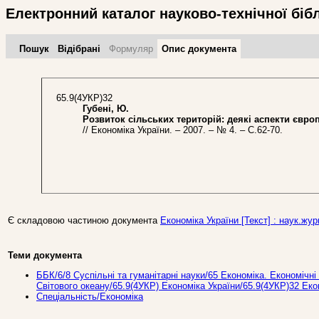
Електронний каталог науково-технічної біб
Пошук
Відібрані
Формуляр
Опис документа
65.9(4УКР)32
Губені, Ю.
Розвиток сільських територій: деякі аспекти європе
// Економіка України. – 2007. – № 4. – С.62-70.
Є складовою частиною документа
Економіка України [Текст] : наук.журн
Теми документа
ББК/6/8 Суспільні та гуманітарні науки/65 Економіка. Економічні 
Світового океану/65.9(4УКР) Економіка України/65.9(4УКР)32 Еко
Спеціальність/Економіка