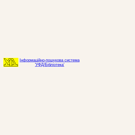
Інформаційно-пошукова система
'УФД/Бібліотека'