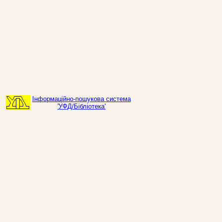
Інформаційно-пошукова система
'УФД/Бібліотека'