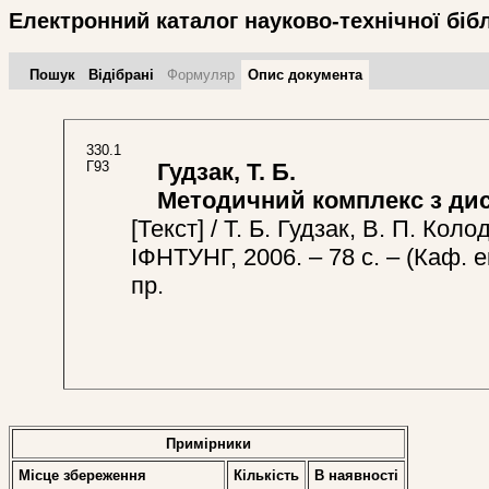
Електронний каталог науково-технічної біб
Пошук
Відібрані
Формуляр
Опис документа
330.1
Г93
Гудзак, Т. Б.
Методичний комплекс з дисц
[Текст] / Т. Б. Гудзак, В. П. Кол
ІФНТУНГ, 2006. – 78 с. – (Каф. ек
пр.
Примірники
Місце збереження
Кількість
В наявностi