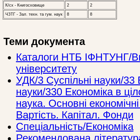
К/сх - Книгосховище
2
2
ЧЗТГ - Зал. техн. та гум. наук
8
8
Теми документа
Каталоги НТБ ІФНТУНГ/Ви
університету
УДК/3 Суспiльнi науки/33 
науки/330 Економiка в ці
наука. Основні економічні 
Вартість. Капітал. Фонди
Спеціальність/Економіка
Рекомендована літератур