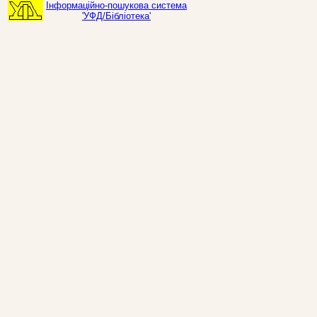
Інформаційно-пошукова система
'УФД/Бібліотека'