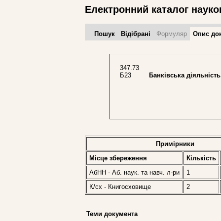
Електронний каталог науко
Пошук
Відібрані
Формуляр
Опис до
347.73
Б23
Банківська діяльність. 
Примірники
Місце збереження
Кількість
АбНН - Аб. наук. та навч. л-ри
1
К/сх - Книгосховище
2
Теми документа