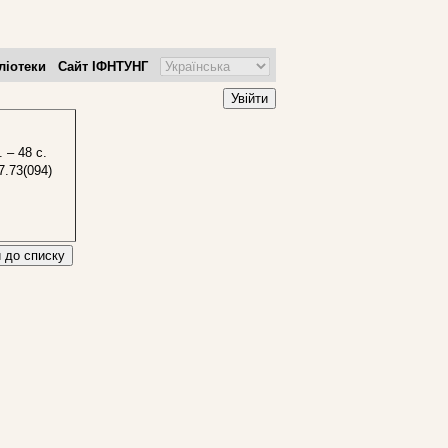
ліотеки
Сайт ІФНТУНГ
Увійти
. – 48 с.
7.73(094)
 до списку