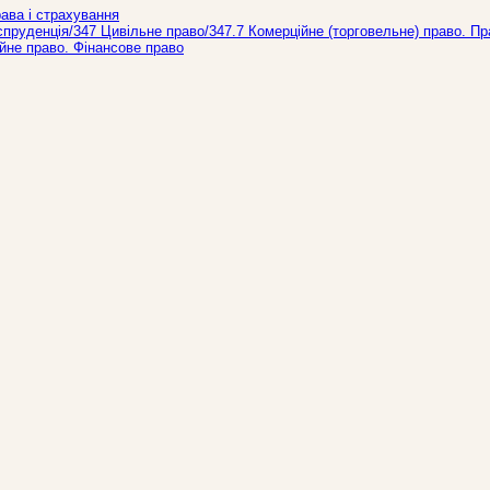
рава і страхування
спруденцiя/347 Цивiльне право/347.7 Комерційне (торговельне) право. Пр
йне право. Фінансове право