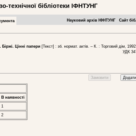
во-технічної бібліотеки ІФНТУНГ
Науковий архів ІФНТУНГ
Сайт біб
кумента
Біржі. Цінні папери
[Текст] : зб. нормат. актів. – К. : Торговий дім, 1992
УДК 34
Замовити
Додати
В наявностi
1
2