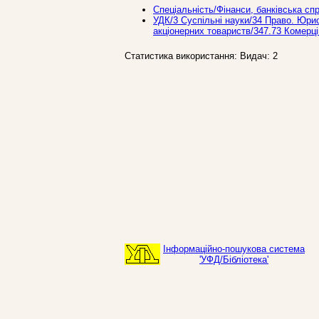
Спеціальність/Фінанси, банківська сп
УДК/3 Суспiльнi науки/34 Право. Юри
акціонерних товариств/347.73 Комерці
Статистика використання: Видач: 2
Інформаційно-пошукова система
'УФД/Бібліотека'