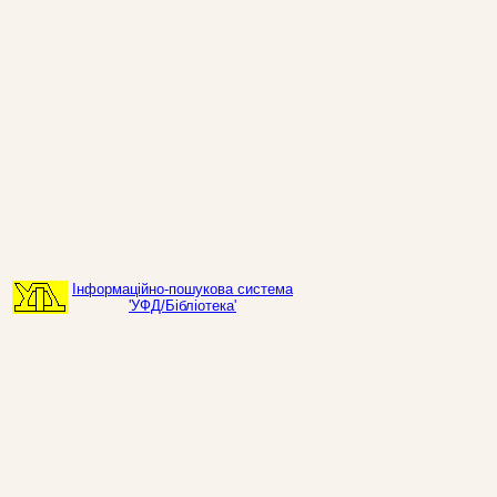
Інформаційно-пошукова система
'УФД/Бібліотека'