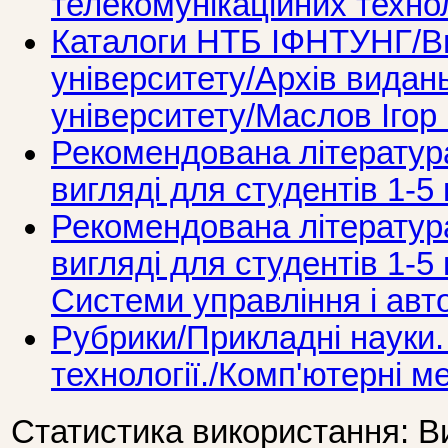
телекомунікаційних техно
Каталоги НТБ ІФНТУНГ/Ви
університету/Архів видань
університету/Маслов Ігор
Рекомендована літератур
вигляді для студентів 1-5 
Рекомендована літератур
вигляді для студентів 1-5 
Системи управління і авт
Рубрики/Прикладні науки.
технології./Комп'ютерні м
Статистика використання: В