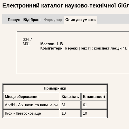
Електронний каталог науково-технічної біб
Пошук
Відібрані
Формуляр
Опис документа
004.7
М31
Маслов, І. В.
Комп'ютерні мережі
[Текст] : конспект лекцій / І
Примірники
Місце збереження
Кількість
В наявностi
АбНН - Аб. наук. та навч. л-ри
61
61
К/сх - Книгосховище
10
10