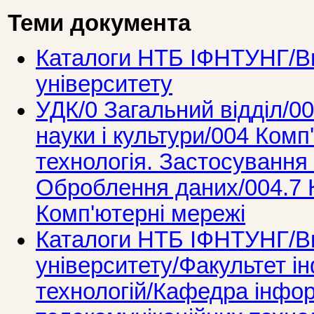
Теми документа
Каталоги НТБ ІФНТУНГ/Ви
університету
УДК/0 Загальний вiддiл/00
науки i культури/004 Комп
технологія. Застосування
Оброблення даних/004.7 К
Комп'ютерні мережі
Каталоги НТБ ІФНТУНГ/Ви
університету/Факультет і
технологій/Кафедра інфо