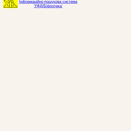
Інформаційно-пошукова система
'УФД/Бібліотека'