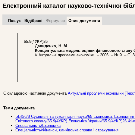
Електронний каталог науково-технічної біб
Пошук
Відібрані
Формуляр
Опис документа
65.9(4УКР)26
Давиденко, Н. М.
Концептуальна модель оцінки фінансового стану б
// Актуальні проблеми економіки. – 2006. – № 9. – С. 3
Є складовою частиною документа
Актуальні проблеми економіки [Текст]
Теми документа
ББК/6/8 Суспільні та гуманітарні науки/65 Економіка. Економічні 
Світового океану/65.9(4УКР) Економіка України/65.9(4УКР)26 Фін
Спеціальність/Економіка
Спеціальність/Фінанси, банківська справа і страхування