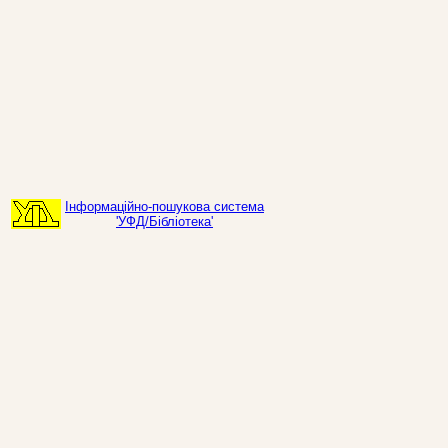
Інформаційно-пошукова система
'УФД/Бібліотека'