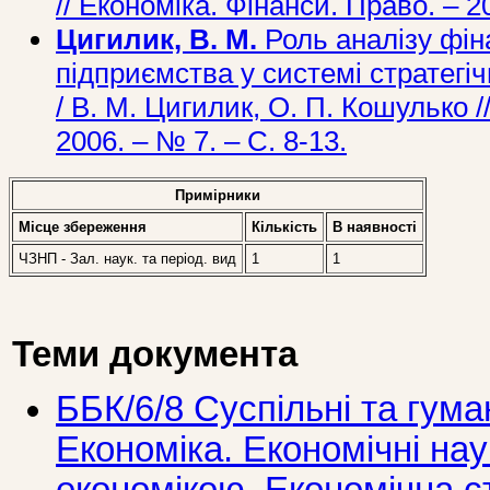
// Економіка. Фінанси. Право. – 2
Цигилик, В. М.
Роль аналізу фін
підприємства у системі стратегіч
/ В. М. Цигилик, О. П. Кошулько /
2006. – № 7. – С. 8-13.
Примірники
Місце збереження
Кількість
В наявностi
ЧЗНП - Зал. наук. та період. вид
1
1
Теми документа
ББК/6/8 Суспільні та гума
Економіка. Економічні нау