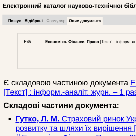
Електронний каталог науково-технічної біб
Пошук
Відібрані
Формуляр
Опис документа
Е45
Економіка. Фінанси. Право
[Текст] : інформ.-ан
Є складовою частиною документа
Е
[Текст] : інформ.-аналіт. журн. – 1 ра
Складові частини документа:
Гутко, Л. М.
Страховий ринок Укр
розвитку та шляхи їх вирішення [Т