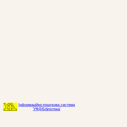
Інформаційно-пошукова система
'УФД/Бібліотека'