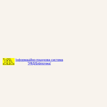
Інформаційно-пошукова система
'УФД/Бібліотека'