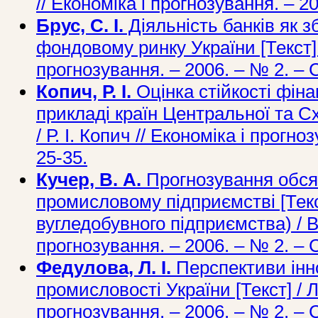
// Економіка і прогнозування. – 20
Брус, С. І.
Діяльність банків як зб
фондовому ринку України [Текст] / 
прогнозування. – 2006. – № 2. – С
Копич, Р. І.
Оцінка стійкості фіна
прикладі країн Центральної та Сх
/ Р. І. Копич // Економіка і прогно
25-35.
Кучер, В. А.
Прогнозування обся
промисловому підприємстві [Текст
вугледобувного підприємства) / В.
прогнозування. – 2006. – № 2. – С
Федулова, Л. І.
Перспективи інн
промисловості України [Текст] / Л.
прогнозування. – 2006. – № 2. – С