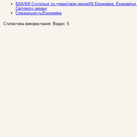
ББК/6/8 Суспільні та гуманітарні науки/65 Економіка. Економічні 
Світового океану
Спеціальність/Економіка
Статистика використання: Видач: 5