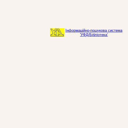
Інформаційно-пошукова система
'УФД/Бібліотека'