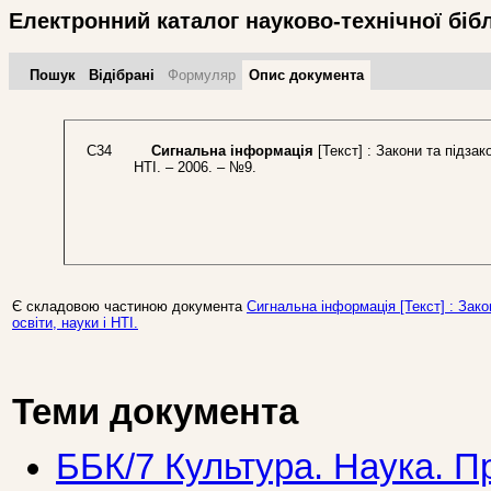
Електронний каталог науково-технічної біб
Пошук
Відібрані
Формуляр
Опис документа
С34
Сигнальна інформація
[Текст] : Закони та підзак
НТІ. – 2006. – №9.
Є складовою частиною документа
Сигнальна інформація [Текст] : Зако
освіти, науки і НТІ.
Теми документа
ББК/7 Культура. Наука. П