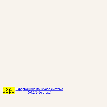
Інформаційно-пошукова система
'УФД/Бібліотека'